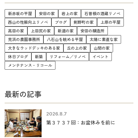
新赤坂の平屋
安田の家
岩上の家
石曽根の酒蔵リノベ
西山の性能向上リノベ
ブログ
剣野町の家
上原の平屋
高田の家
上田尻の家
新道の家
安田の醸造所
荒浜の農園事務所
八石山を眺める平屋
太陽に素直な家
大きなウッドデッキのある家
丘の上の家
山間の家
休日ブログ
新築
リフォーム／リノベ
イベント
メンテナンス・リコール
最新の記事
2026.8.7
第３７３７回：お盆休みを前に