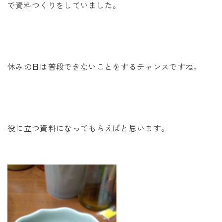
未来に住み継ぐ平屋
で資料つくりをしていました。
会社情報
お問い合わせ
休みの日は普段できないことをするチャンスですね。
Tel. 0257-27-2157
役に立つ資料になってもらえばと思います。