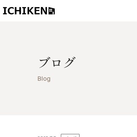
トップ
ブログ
ブログ
お知らせ
施工事例
Blog
イチケンの家づくり
モデルハウス
太陽に素直な家