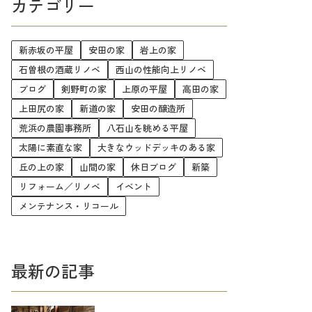
カテゴリー
新赤坂の平屋
安田の家
岩上の家
石曽根の酒蔵リノベ
西山の性能向上リノベ
ブログ
剣野町の家
上原の平屋
高田の家
上田尻の家
新道の家
安田の醸造所
荒浜の農園事務所
八石山を眺める平屋
太陽に素直な家
大きなウッドデッキのある家
丘の上の家
山間の家
休日ブログ
新築
リフォーム／リノベ
イベント
メンテナンス・リコール
最新の記事