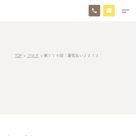
TOP
>
ブログ
>
第７７９回：暑気払い２０１３