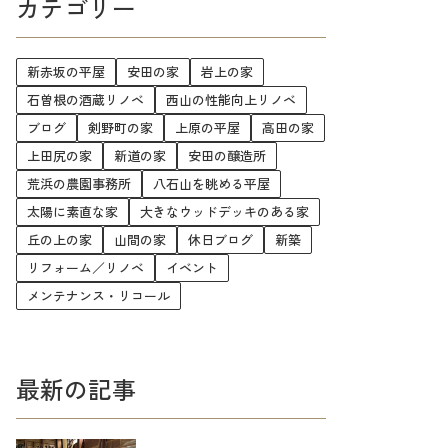
カテゴリー
新赤坂の平屋
安田の家
岩上の家
石曽根の酒蔵リノベ
西山の性能向上リノベ
ブログ
剣野町の家
上原の平屋
高田の家
上田尻の家
新道の家
安田の醸造所
荒浜の農園事務所
八石山を眺める平屋
太陽に素直な家
大きなウッドデッキのある家
丘の上の家
山間の家
休日ブログ
新築
リフォーム／リノベ
イベント
メンテナンス・リコール
最新の記事