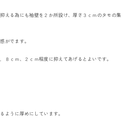
を抑える為にも袖壁を２か所設け、厚さ３ｃｍのタモの集
量感がでます。
１．８ｃｍ、２ｃｍ程度に抑えてあげるとよいです。
。
なるように厚めにしています。