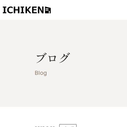
トップ
ブログ
ブログ
お知らせ
施工事例
Blog
イチケンの家づくり
モデルハウス
太陽に素直な家