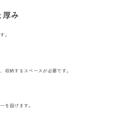
と厚み
です。
お問い合わせ
置、収納するスペースが必要です。
Tel. 0257-27-2157
。
ターを設けます。