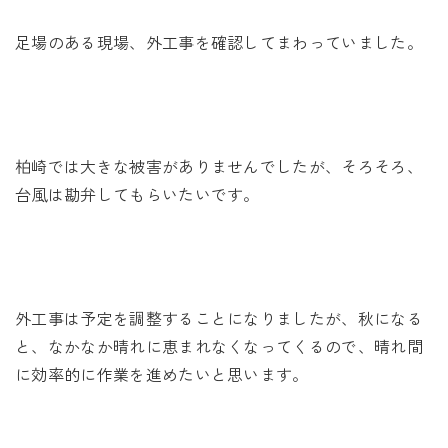
未来に住み継ぐ平屋
足場のある現場、外工事を確認してまわっていました。
会社情報
お問い合わせ
柏崎では大きな被害がありませんでしたが、そろそろ、
台風は勘弁してもらいたいです。
Tel. 0257-27-2157
外工事は予定を調整することになりましたが、秋になる
と、なかなか晴れに恵まれなくなってくるので、晴れ間
に効率的に作業を進めたいと思います。