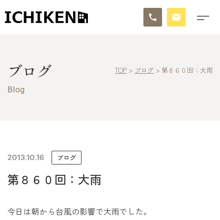
トップ
ブログ
TOP
>
ブログ
>
第８６０回：大雨
ブログ
Blog
お知らせ
施工事例
イチケンの家づくり
2013.10.16
ブログ
第８６０回：大雨
モデルハウス
太陽に素直な家
今日は朝から台風の影響で大雨でした。