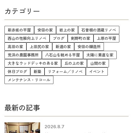
カテゴリー
新赤坂の平屋
安田の家
岩上の家
石曽根の酒蔵リノベ
西山の性能向上リノベ
ブログ
剣野町の家
上原の平屋
高田の家
上田尻の家
新道の家
安田の醸造所
荒浜の農園事務所
八石山を眺める平屋
太陽に素直な家
大きなウッドデッキのある家
丘の上の家
山間の家
休日ブログ
新築
リフォーム／リノベ
イベント
メンテナンス・リコール
最新の記事
2026.8.7