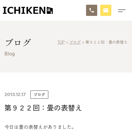
トップ
ブログ
TOP
>
ブログ
>
第９２２回：畳の表替え
ブログ
Blog
お知らせ
施工事例
イチケンの家づくり
2013.12.17
ブログ
第９２２回：畳の表替え
モデルハウス
太陽に素直な家
今日は畳の表替えがありました。