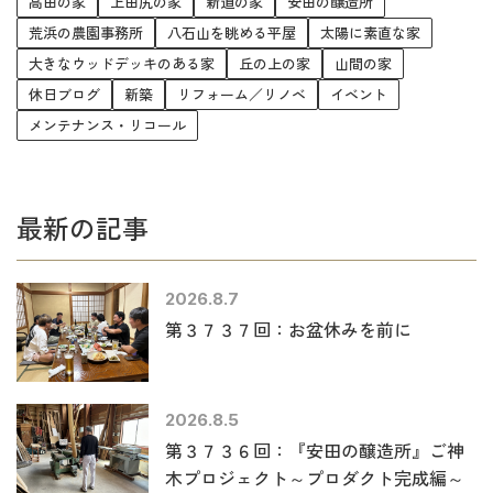
高田の家
上田尻の家
新道の家
安田の醸造所
荒浜の農園事務所
八石山を眺める平屋
太陽に素直な家
大きなウッドデッキのある家
丘の上の家
山間の家
休日ブログ
新築
リフォーム／リノベ
イベント
メンテナンス・リコール
最新の記事
2026.8.7
第３７３７回：お盆休みを前に
2026.8.5
第３７３６回：『安田の醸造所』ご神
木プロジェクト～プロダクト完成編～