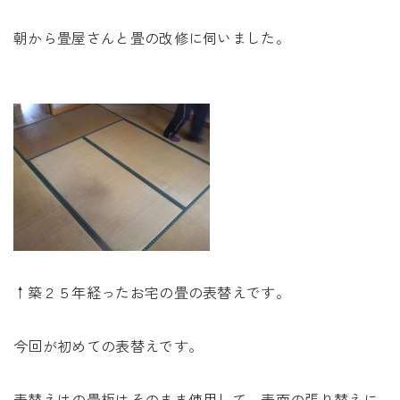
未来に住み継ぐ平屋
朝から畳屋さんと畳の改修に伺いました。
会社情報
お問い合わせ
Tel. 0257-27-2157
↑築２５年経ったお宅の畳の表替えです。
今回が初めての表替えです。
表替えはの畳板はそのまま使用して、表面の張り替えに