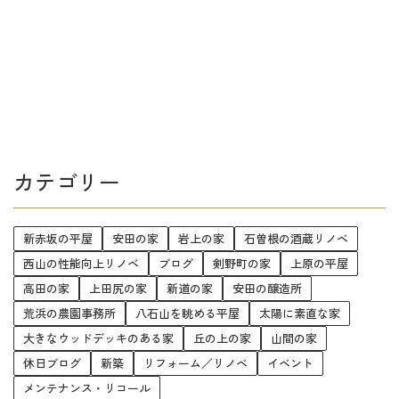
カテゴリー
新赤坂の平屋
安田の家
岩上の家
石曽根の酒蔵リノベ
西山の性能向上リノベ
ブログ
剣野町の家
上原の平屋
高田の家
上田尻の家
新道の家
安田の醸造所
荒浜の農園事務所
八石山を眺める平屋
太陽に素直な家
大きなウッドデッキのある家
丘の上の家
山間の家
休日ブログ
新築
リフォーム／リノベ
イベント
メンテナンス・リコール