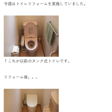
未来に住み継ぐ平屋
今週はトイレリフォームを実施していました。
会社情報
お問い合わせ
↑これが以前のタンク式トイレです。
Tel. 0257-27-2157
リフォーム後。。。