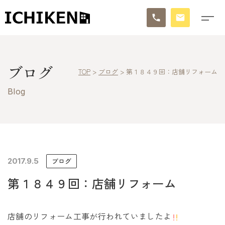
トップ
ブログ
TOP
>
ブログ
>
第１８４９回：店舗リフォーム
ブログ
Blog
お知らせ
施工事例
イチケンの家づくり
2017.9.5
ブログ
第１８４９回：店舗リフォーム
モデルハウス
太陽に素直な家
店舗のリフォーム工事が行われていましたよ