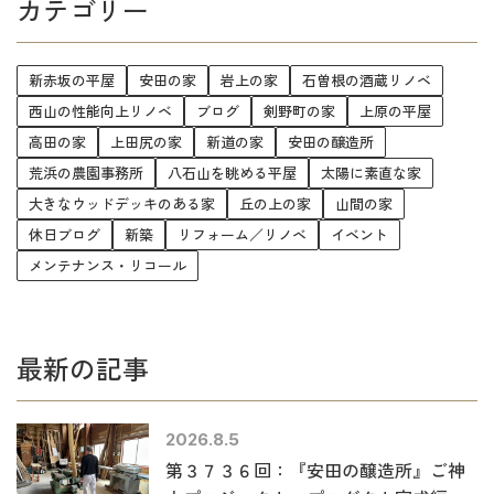
カテゴリー
新赤坂の平屋
安田の家
岩上の家
石曽根の酒蔵リノベ
西山の性能向上リノベ
ブログ
剣野町の家
上原の平屋
高田の家
上田尻の家
新道の家
安田の醸造所
荒浜の農園事務所
八石山を眺める平屋
太陽に素直な家
大きなウッドデッキのある家
丘の上の家
山間の家
休日ブログ
新築
リフォーム／リノベ
イベント
メンテナンス・リコール
最新の記事
2026.8.5
第３７３６回：『安田の醸造所』ご神