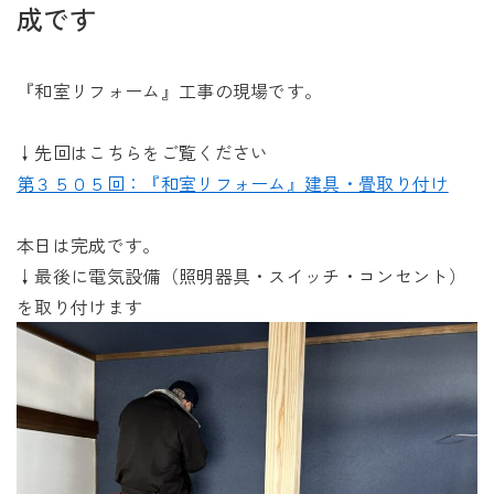
未来に住み継ぐ平屋
成です
会社情報
『和室リフォーム』工事の現場です。
お問い合わせ
↓先回はこちらをご覧ください
第３５０５回：『和室リフォーム』建具・畳取り付け
本日は完成です。
Tel. 0257-27-2157
↓最後に電気設備（照明器具・スイッチ・コンセント）
を取り付けます