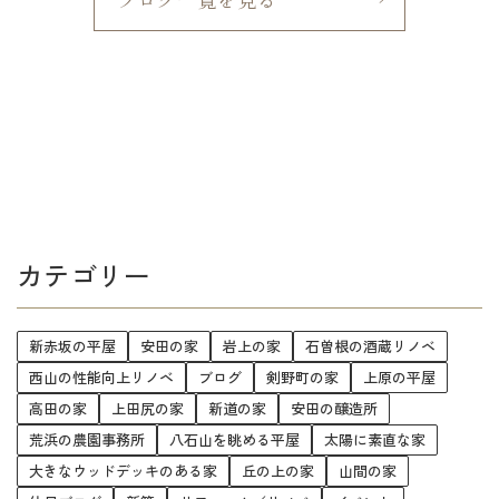
カテゴリー
新赤坂の平屋
安田の家
岩上の家
石曽根の酒蔵リノベ
西山の性能向上リノベ
ブログ
剣野町の家
上原の平屋
高田の家
上田尻の家
新道の家
安田の醸造所
荒浜の農園事務所
八石山を眺める平屋
太陽に素直な家
大きなウッドデッキのある家
丘の上の家
山間の家