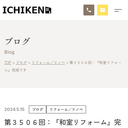
トップ
ブログ
ブログ
Blog
お知らせ
TOP
>
ブログ
>
リフォーム／リノベ
>
第３５０６回：『和室リフォー
ム』完成です
施工事例
イチケンの家づくり
モデルハウス
2024.5.15
ブログ
リフォーム／リノベ
太陽に素直な家
第３５０６回：『和室リフォーム』完