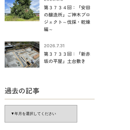
第３７３４回：『安田
の醸造所』ご神木プロ
ジェクト～伐採・乾燥
編～
2026.7.31
第３７３３回：『新赤
坂の平屋』土台敷き
過去の記事