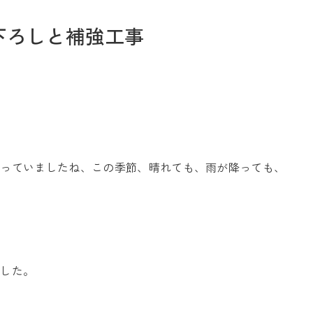
下ろしと補強工事
お問い合わせ
凍っていましたね、この季節、晴れても、雨が降っても、
Tel. 0257-27-2157
ました。