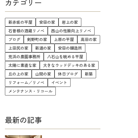
カテゴリー
新赤坂の平屋
安田の家
岩上の家
石曽根の酒蔵リノベ
西山の性能向上リノベ
ブログ
剣野町の家
上原の平屋
高田の家
上田尻の家
新道の家
安田の醸造所
荒浜の農園事務所
八石山を眺める平屋
太陽に素直な家
大きなウッドデッキのある家
丘の上の家
山間の家
休日ブログ
新築
リフォーム／リノベ
イベント
メンテナンス・リコール
最新の記事