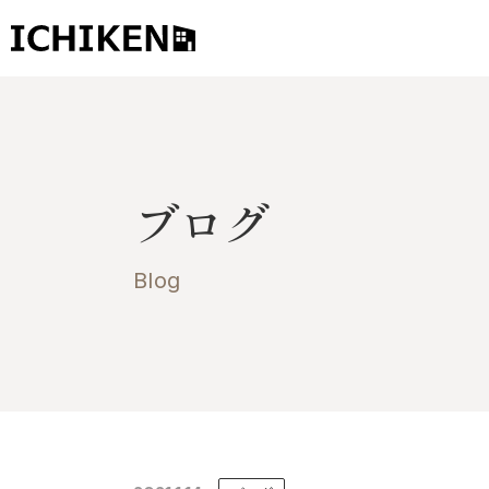
トップ
ブログ
ブログ
お知らせ
施工事例
Blog
イチケンの家づくり
モデルハウス
太陽に素直な家