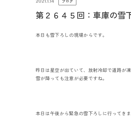
2021.1.14
ブログ
未来に住み継ぐ平屋
第２６４５回：車庫の雪
会社情報
本日も雪下ろしの現場からです。
昨日は星空が出ていて、放射冷却で道路が
雪が降っても注意が必要ですね。
本日は午後から緊急の雪下ろしに行ってき