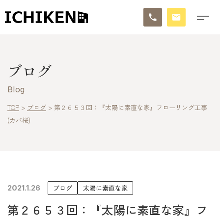
トップ
ブログ
ブログ
Blog
お知らせ
TOP
>
ブログ
>
第２６５３回：『太陽に素直な家』フローリング工事
(カバ桜)
施工事例
イチケンの家づくり
モデルハウス
2021.1.26
ブログ
太陽に素直な家
太陽に素直な家
第２６５３回：『太陽に素直な家』フ