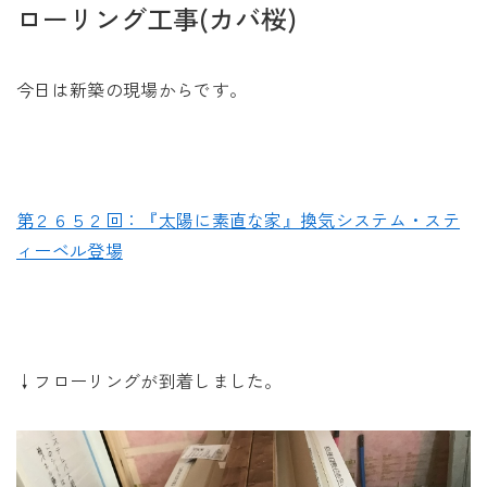
未来に住み継ぐ平屋
ローリング工事(カバ桜)
会社情報
今日は新築の現場からです。
お問い合わせ
第２６５２回：『太陽に素直な家』換気システム・ステ
ィーベル登場
Tel. 0257-27-2157
↓フローリングが到着しました。