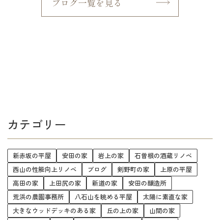
ブログ一覧を見る
カテゴリー
新赤坂の平屋
安田の家
岩上の家
石曽根の酒蔵リノベ
西山の性能向上リノベ
ブログ
剣野町の家
上原の平屋
高田の家
上田尻の家
新道の家
安田の醸造所
荒浜の農園事務所
八石山を眺める平屋
太陽に素直な家
大きなウッドデッキのある家
丘の上の家
山間の家