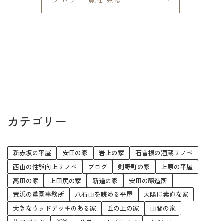
カテゴリー
新赤坂の平屋
安田の家
岩上の家
石曽根の酒蔵リノベ
西山の性能向上リノベ
ブログ
剣野町の家
上原の平屋
高田の家
上田尻の家
新道の家
安田の醸造所
荒浜の農園事務所
八石山を眺める平屋
太陽に素直な家
大きなウッドデッキのある家
丘の上の家
山間の家