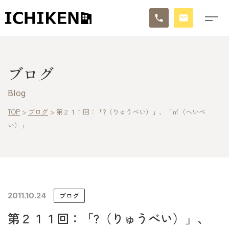
トップ
ブログ
ブログ
Blog
お知らせ
TOP
>
ブログ
>
第２１１回：「?（りゅうべい）」、「㎡（へいべ
い）」
施工事例
イチケンの家づくり
モデルハウス
2011.10.24
ブログ
太陽に素直な家
第２１１回：「?（りゅうべい）」、