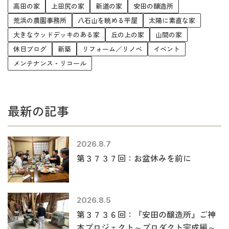
高田の家
上田尻の家
新道の家
安田の醸造所
荒浜の農園事務所
八石山を眺める平屋
太陽に素直な家
大きなウッドデッキのある家
丘の上の家
山間の家
休日ブログ
新築
リフォーム／リノベ
イベント
メンテナンス・リコール
最新の記事
2026.8.7
第３７３７回：お盆休みを前に
2026.8.5
第３７３６回：『安田の醸造所』ご神
木プロジェクト～プロダクト完成編～