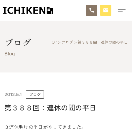
トップ
ブログ
TOP
>
ブログ
>
第３８８回：連休の間の平日
ブログ
Blog
お知らせ
施工事例
イチケンの家づくり
2012.5.1
ブログ
第３８８回：連休の間の平日
モデルハウス
太陽に素直な家
３連休明けの平日がやってきました。