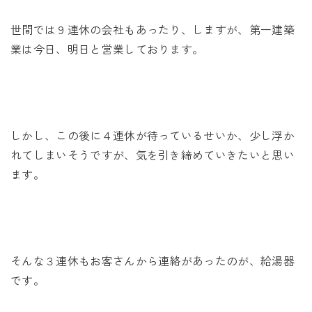
未来に住み継ぐ平屋
世間では９連休の会社もあったり、しますが、第一建築
会社情報
業は今日、明日と営業しております。
お問い合わせ
しかし、この後に４連休が待っているせいか、少し浮か
れてしまいそうですが、気を引き締めていきたいと思い
Tel. 0257-27-2157
ます。
そんな３連休もお客さんから連絡があったのが、給湯器
です。