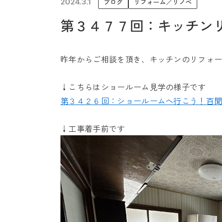
2024.3.1
ブログ
リフォーム／リノベ
未来に住み継ぐ平屋
第３４７７回：キッチン
会社情報
昨年からご相談を頂き、キッチンのリフォ
↓こちらはショールーム見学の様子です
第３４２６回：ショールームへ行こう！百
↓工事着手前です