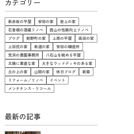
カテゴリー
新赤坂の平屋
安田の家
岩上の家
石曽根の酒蔵リノベ
西山の性能向上リノベ
ブログ
剣野町の家
上原の平屋
高田の家
上田尻の家
新道の家
安田の醸造所
荒浜の農園事務所
八石山を眺める平屋
太陽に素直な家
大きなウッドデッキのある家
丘の上の家
山間の家
休日ブログ
新築
リフォーム／リノベ
イベント
メンテナンス・リコール
最新の記事