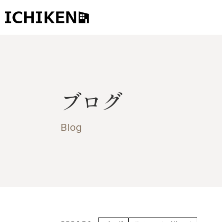
トップ
ブログ
ブログ
お知らせ
施工事例
Blog
イチケンの家づくり
モデルハウス
太陽に素直な家