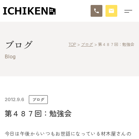
トップ
ブログ
TOP
>
ブログ
>
第４８７回：勉強会
ブログ
Blog
お知らせ
施工事例
イチケンの家づくり
2012.9.6
ブログ
第４８７回：勉強会
モデルハウス
太陽に素直な家
今日は午後からいつもお世話になっている材木屋さんの