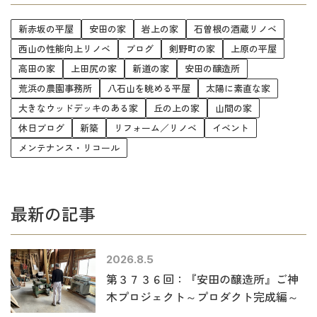
新赤坂の平屋
安田の家
岩上の家
石曽根の酒蔵リノベ
西山の性能向上リノベ
ブログ
剣野町の家
上原の平屋
高田の家
上田尻の家
新道の家
安田の醸造所
荒浜の農園事務所
八石山を眺める平屋
太陽に素直な家
大きなウッドデッキのある家
丘の上の家
山間の家
休日ブログ
新築
リフォーム／リノベ
イベント
メンテナンス・リコール
最新の記事
2026.8.5
第３７３６回：『安田の醸造所』ご神
木プロジェクト～プロダクト完成編～