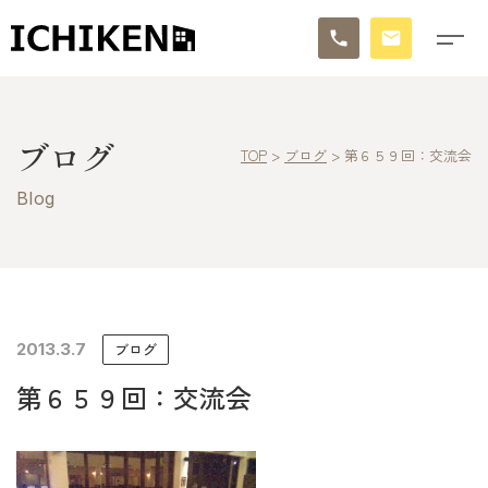
トップ
ブログ
TOP
>
ブログ
>
第６５９回：交流会
ブログ
Blog
お知らせ
施工事例
イチケンの家づくり
2013.3.7
ブログ
第６５９回：交流会
モデルハウス
太陽に素直な家