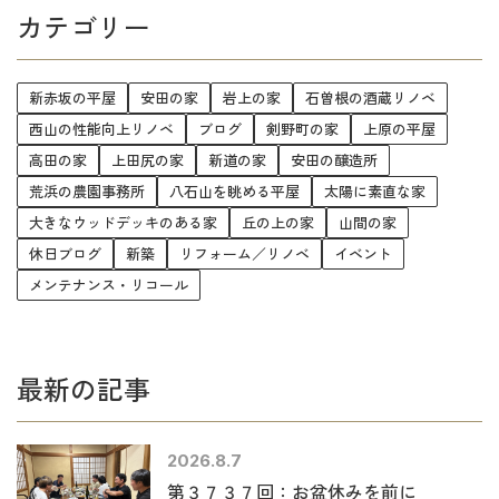
カテゴリー
新赤坂の平屋
安田の家
岩上の家
石曽根の酒蔵リノベ
西山の性能向上リノベ
ブログ
剣野町の家
上原の平屋
高田の家
上田尻の家
新道の家
安田の醸造所
荒浜の農園事務所
八石山を眺める平屋
太陽に素直な家
大きなウッドデッキのある家
丘の上の家
山間の家
休日ブログ
新築
リフォーム／リノベ
イベント
メンテナンス・リコール
最新の記事
2026.8.7
第３７３７回：お盆休みを前に