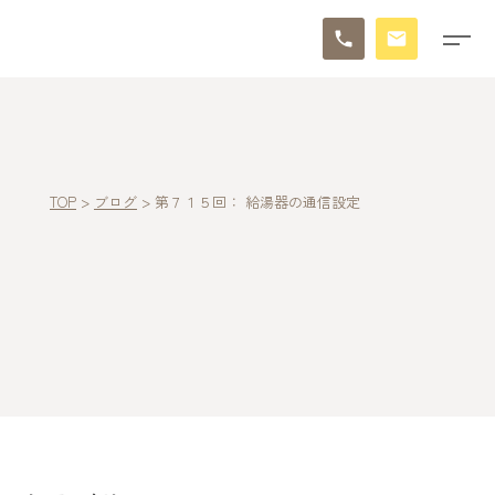
TOP
>
ブログ
>
第７１５回： 給湯器の通信設定