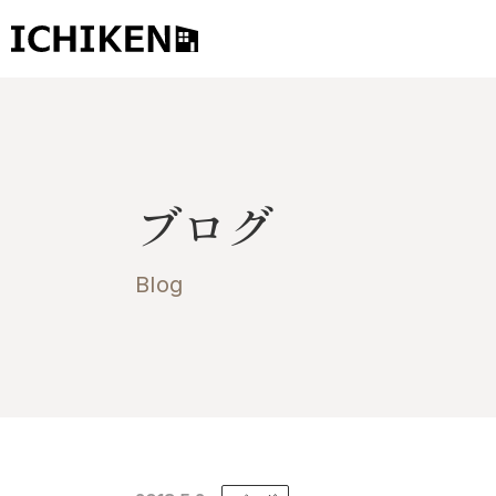
トップ
ブログ
ブログ
お知らせ
施工事例
Blog
イチケンの家づくり
モデルハウス
太陽に素直な家