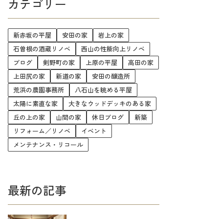
カテゴリー
新赤坂の平屋
安田の家
岩上の家
石曽根の酒蔵リノベ
西山の性能向上リノベ
ブログ
剣野町の家
上原の平屋
高田の家
上田尻の家
新道の家
安田の醸造所
荒浜の農園事務所
八石山を眺める平屋
太陽に素直な家
大きなウッドデッキのある家
丘の上の家
山間の家
休日ブログ
新築
リフォーム／リノベ
イベント
メンテナンス・リコール
最新の記事