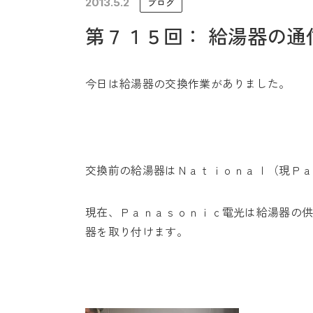
2013.5.2
ブログ
未来に住み継ぐ平屋
第７１５回： 給湯器の通
会社情報
今日は給湯器の交換作業がありました。
交換前の給湯器はＮａｔｉｏｎａｌ（現Ｐ
現在、Ｐａｎａｓｏｎｉｃ電光は給湯器の
器を取り付けます。