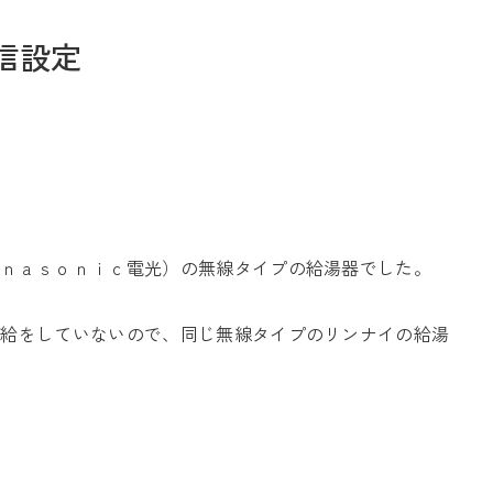
信設定
お問い合わせ
ａｎａｓｏｎｉｃ電光）の無線タイプの給湯器でした。
Tel. 0257-27-2157
供給をしていないので、同じ無線タイプのリンナイの給湯