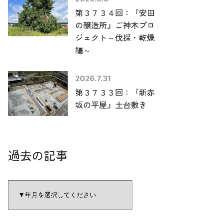
第３７３４回：『安田
の醸造所』ご神木プロ
ジェクト～伐採・乾燥
編～
2026.7.31
第３７３３回：『新赤
坂の平屋』土台敷き
過去の記事