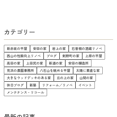
カテゴリー
新赤坂の平屋
安田の家
岩上の家
石曽根の酒蔵リノベ
西山の性能向上リノベ
ブログ
剣野町の家
上原の平屋
高田の家
上田尻の家
新道の家
安田の醸造所
荒浜の農園事務所
八石山を眺める平屋
太陽に素直な家
大きなウッドデッキのある家
丘の上の家
山間の家
休日ブログ
新築
リフォーム／リノベ
イベント
メンテナンス・リコール
最新の記事