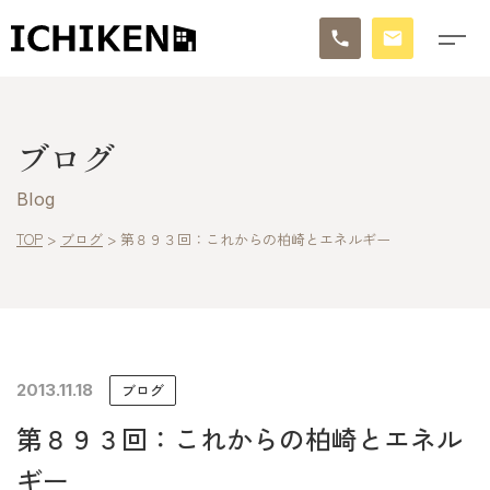
トップ
ブログ
ブログ
Blog
お知らせ
TOP
>
ブログ
>
第８９３回：これからの柏崎とエネルギー
施工事例
イチケンの家づくり
2013.11.18
ブログ
モデルハウス
第８９３回：これからの柏崎とエネル
太陽に素直な家
ギー