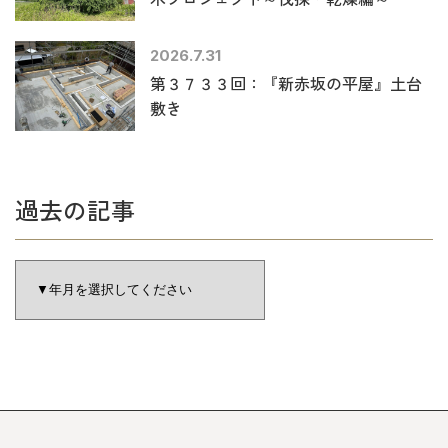
2026.7.31
第３７３３回：『新赤坂の平屋』土台
敷き
過去の記事