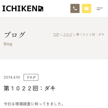
トップ
ブログ
TOP
>
ブログ
>
第１０２２回：ダキ
ブログ
Blog
お知らせ
施工事例
イチケンの家づくり
2014.4.10
ブログ
第１０２２回：ダキ
モデルハウス
太陽に素直な家
今日は現場調査に伺ってきました。