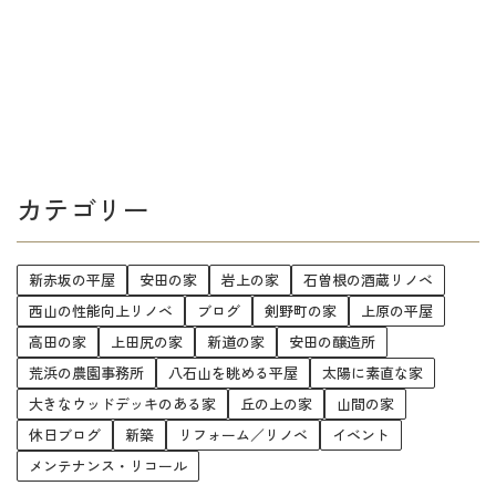
カテゴリー
新赤坂の平屋
安田の家
岩上の家
石曽根の酒蔵リノベ
西山の性能向上リノベ
ブログ
剣野町の家
上原の平屋
高田の家
上田尻の家
新道の家
安田の醸造所
荒浜の農園事務所
八石山を眺める平屋
太陽に素直な家
大きなウッドデッキのある家
丘の上の家
山間の家
休日ブログ
新築
リフォーム／リノベ
イベント
メンテナンス・リコール