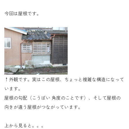
未来に住み継ぐ平屋
今回は屋根です。
会社情報
お問い合わせ
Tel. 0257-27-2157
↑外観です。実はこの屋根、ちょっと複雑な構造になって
います。
屋根の勾配（こうばい 角度のことです）、そして屋根の
向きが違う屋根がつながっています。
上から見ると。。。